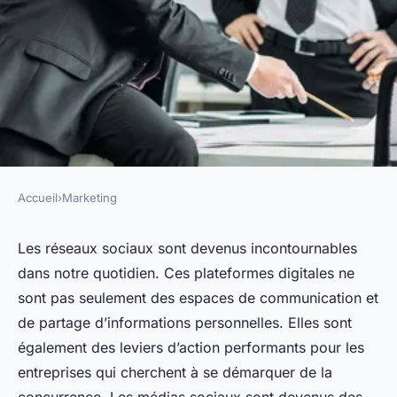
Accueil
›
Marketing
MARKETING
comment utiliser les réseaux
Les réseaux sociaux sont devenus incontournables
dans notre quotidien. Ces plateformes digitales ne
sociaux pour sa stratégie
sont pas seulement des espaces de communication et
marketing
de partage d’informations personnelles. Elles sont
également des leviers d’action performants pour les
marise
•
6 novembre 2023
•
5 min de lecture
entreprises qui cherchent à se démarquer de la