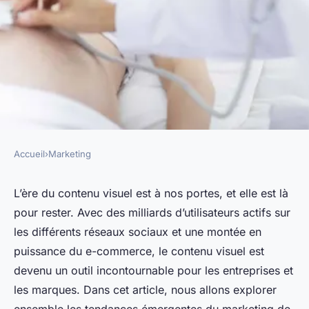
Accueil
›
Marketing
MARKETING
les tendances émergentes du
L’ère du contenu visuel est à nos portes, et elle est là
pour rester. Avec des milliards d’utilisateurs actifs sur
marketing de contenu visuel
les différents réseaux sociaux et une montée en
puissance du e-commerce, le contenu visuel est
marise
•
6 novembre 2023
•
6 min de lecture
devenu un outil incontournable pour les entreprises et
les marques. Dans cet article, nous allons explorer