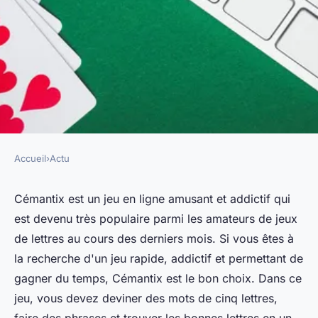
Accueil
›
Actu
ACTU
Cémantix : le jeu de mots
Cémantix est un jeu en ligne amusant et addictif qui
est devenu très populaire parmi les amateurs de jeux
innovant !
de lettres au cours des derniers mois. Si vous êtes à
la recherche d'un jeu rapide, addictif et permettant de
marise
•
23 octobre 2023
•
2 min de lecture
gagner du temps, Cémantix est le bon choix. Dans ce
jeu, vous devez deviner des mots de cinq lettres,